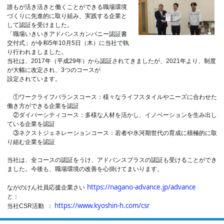
誰もが活き活きと働くことができる職場環境
づくりに先進的に取り組み、実践する企業と
して認証を受けました。
「職場いきいきアドバンスカンパニー認証書
交付式」が令和5年10月5日（木）に当社で執
り行われましました。
当社は、2017年（平成29年）から認証されてきましたが、2021年より、制度
が大幅に改定され、3つのコースが
設定されています。
①ワークライフバランスコース：様々なライフスタイルやニーズに合わせた
働き方ができる企業を認証
②ダイバーシティコース：多様な人材を活かし、イノベーションを生み出し
ている企業を認証
③ネクストジェネレーションコース：若者や氷河期世代の育成に積極的に取
り組む企業を認証
当社は、全コースの認証をうけ、アドバンスプラスの認証も受けることができ
ました。今後も、職場環境の改善を心掛けてまいります。
https://nagano-advance.jp/advance
ながのけん社員応援企業さい
と：
https://www.kyoshin-h.com/csr
当社CSR活動 ：