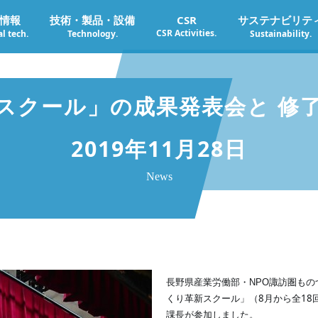
情報
技術・製品・設備
CSR
サステナビリテ
CSR Activities.
l tech.
Technology.
Sustainability.
スクール」の成果発表会と 
2019年11月28日
News
長野県産業労働部・NPO諏訪圏も
（8月から全1
くり革新スクール」
課長が参加しました。