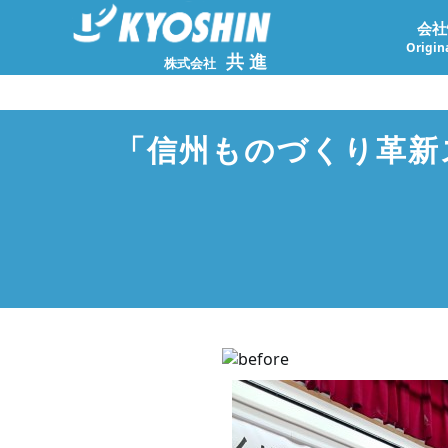
会社
Origina
共進
株式会社
「信州ものづくり革新