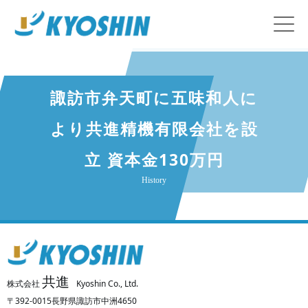
諏訪市弁天町に五味和人に
より共進精機有限会社を設
立 資本金130万円
History
共進
株式会社
Kyoshin Co., Ltd.
〒392-0015長野県諏訪市中洲4650