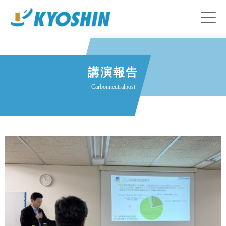
講演報告
Carbonneutralpost